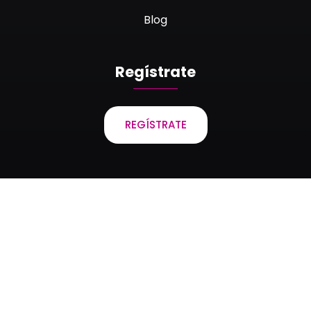
Blog
Regístrate
REGÍSTRATE
Laboratorios Bagó de Bolivia S.A. © 2023 Todos los
derechos reservados.
Creado por Quatro