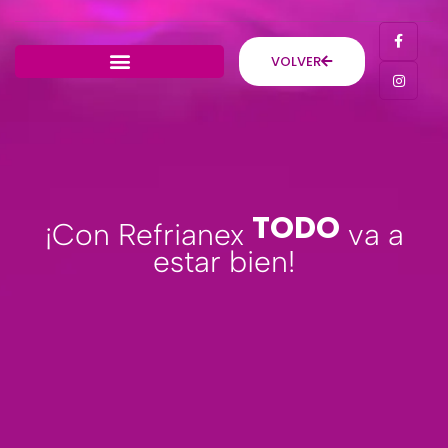
VOLVER
T
O
D
O
¡Con Refrianex
va a
estar bien!