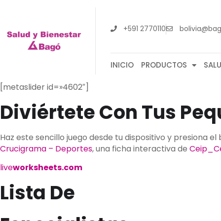
+591 2770110
bolivia@ba
INICIO
PRODUCTOS
SAL
[metaslider id=»4602″]
Diviértete Con Tus Pe
Haz este sencillo juego desde tu dispositivo y presiona 
Crucigrama – Deportes
, una ficha interactiva de
Ceip_C
live
worksheets.com
Lista De