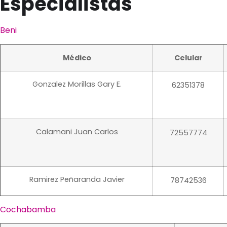
Especialistas
Beni
Médico
Celular
Gonzalez Morillas Gary E.
62351378
Calamani Juan Carlos
72557774
Ramirez Peñaranda Javier
78742536
Cochabamba
Aguirre Nuñez Pedro