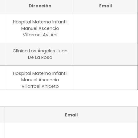
Dirección
Email
Hospital Materno Infantil
Manuel Ascencio
Villarroel Av. Ani
Clínica Los Ángeles Juan
De La Rosa
Hospital Materno Infantil
mail.com
Manuel Ascencio
Villarroel Aniceto
Clinimed Tupac Amaru Y
Hartman J. A.
Email
Edificio Jaque Av.
America Entre Santa Cruz
Y A. M. Torrico