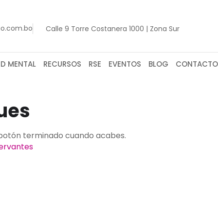
go.com.bo
Calle 9 Torre Costanera 1000 | Zona Sur
UD MENTAL
RECURSOS
RSE
EVENTOS
BLOG
CONTACTO
ques
el botón terminado cuando acabes.
ervantes