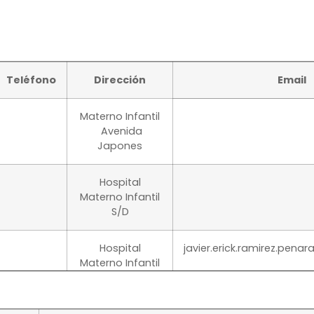
Teléfono
Dirección
Email
Materno Infantil
Avenida
Japones
Hospital
Materno Infantil
S/D
Hospital
javier.erick.ramirez.pen
Materno Infantil
S/D
1976035
Consultorio