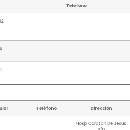
r
Teléfono
C.S.B.P Hospital
Materno Infantil
Trinidad
32
Servicio De
Neonatología
Hospital
6
Materno Infantil
– Trinidad
92
Hospita
teresa.antelo@g
Materno Infantil
Hosp.Mat.Infantil
01
Consultorio
M.Inf-Ssu
ular
Teléfono
Dirección
1
Clínica Materdei
Hosp Corazon De Jesus
Av. Bello
S/D