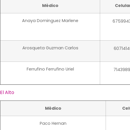
72842078
Médico
Celula
Anaya Dominguez Marlene
675994
Almaraz Montoya Marilin Roxana
77466664
Arosqueta Guzman Carlos
6071414
Ferrufino Ferrufino Uriel
714398
Antelo Melgar Teresa
72108855
El Alto
Ismael Cuzmar Moises
703555
Aukel Gil Miguel Angel
72138721
Médico
Cel
Melean Camacho Gonzalo
7071116
Barron Aramayo Rosario
Paco Hernan