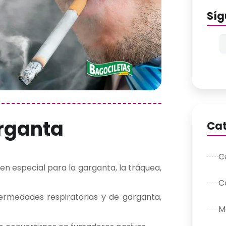
Sí
rganta
Cat
C
n especial para la garganta, la tráquea,
C
rmedades respiratorias y de garganta,
M