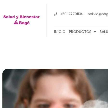
+591 2770110
bolivia@ba
INICIO
PRODUCTOS
SAL