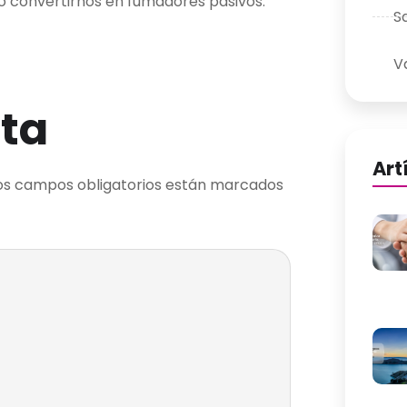
o convertirnos en fumadores pasivos.
S
V
ta
Art
os campos obligatorios están marcados