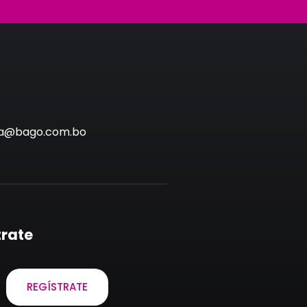
via@bago.com.bo
trate
REGÍSTRATE