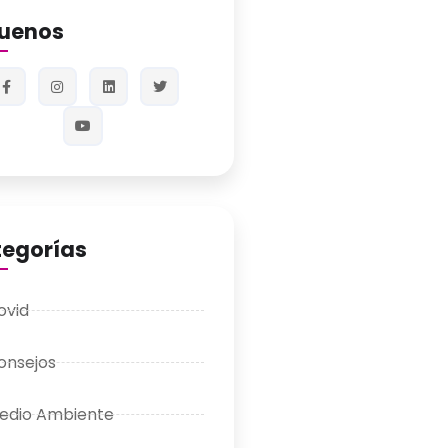
guenos
egorías
ovid
onsejos
edio Ambiente