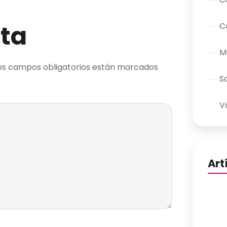
ta
C
M
os campos obligatorios están marcados
S
V
Art