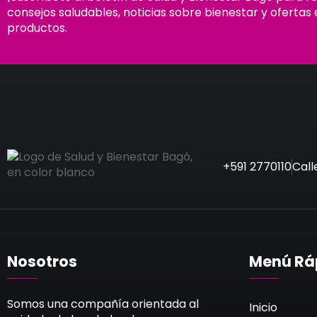
consejos saludables, noticias sobre bienestar y ofertas 
productos.
+591 2770110
Call
Nosotros
Menú Rá
Somos una compañía orientada al
Inicio