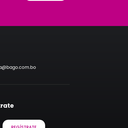
via@bago.com.bo
trate
REGÍSTRATE