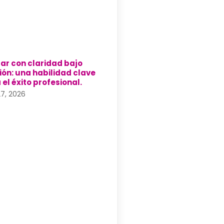
ar con claridad bajo
ión: una habilidad clave
 el éxito profesional.
 27, 2026