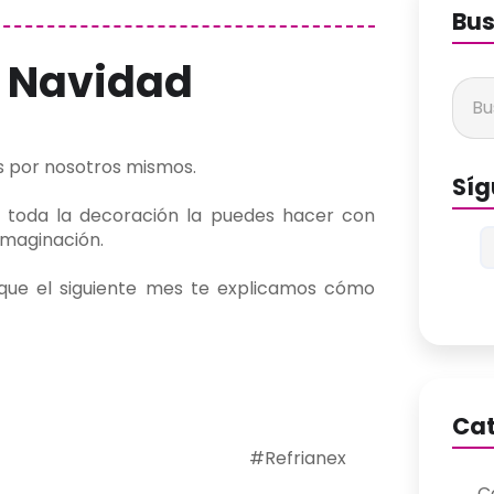
Bus
n Navidad
 por nosotros mismos.
Sí
 y toda la decoración la puedes hacer con
imaginación.
que el siguiente mes te explicamos cómo
Cat
oEnCasa
#Refrianex
C