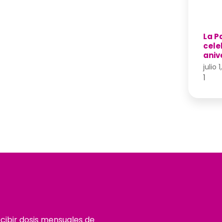
La Pa
cele
aniv
julio 
ecibir dosis mensuales de