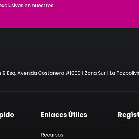
exclusivas en nuestros
e 9 Esq. Avenida Costanera #1000 | Zona Sur | La Paz
boli
pido
Enlaces Útiles
Regís
Recursos