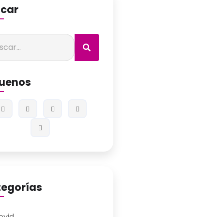
car
guenos
egorías
ovid