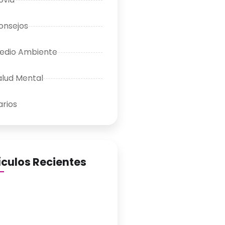
onsejos
edio Ambiente
alud Mental
arios
ículos Recientes