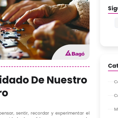
Sí
Cat
uidado De Nuestro
C
ro
C
M
ensar, sentir, recordar y experimentar el