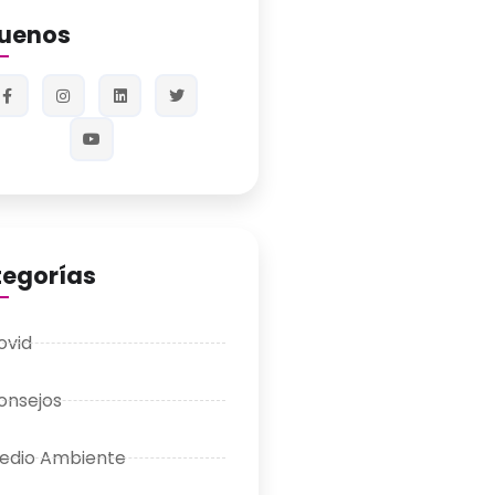
guenos
egorías
ovid
onsejos
edio Ambiente