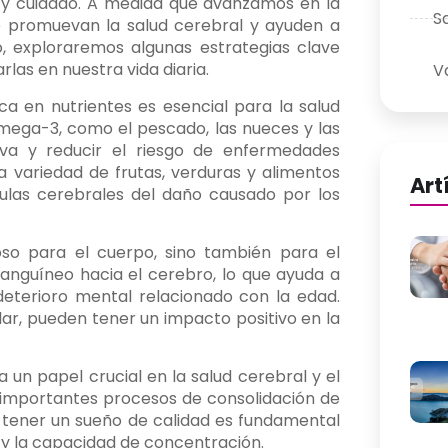
y cuidado. A medida que avanzamos en la
S
e promuevan la salud cerebral y ayuden a
, exploraremos algunas estrategias clave
as en nuestra vida diaria.
V
ca en nutrientes es esencial para la salud
omega-3, como el pescado, las nueces y las
iva y reducir el riesgo de enfermedades
a variedad de frutas, verduras y alimentos
Art
lulas cerebrales del daño causado por los
ioso para el cuerpo, sino también para el
 sanguíneo hacia el cerebro, lo que ayuda a
 deterioro mental relacionado con la edad.
lar, pueden tener un impacto positivo en la
un papel crucial en la salud cerebral y el
a importantes procesos de consolidación de
y tener un sueño de calidad es fundamental
 y la capacidad de concentración.