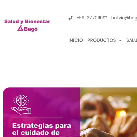
+591 2770110
bolivia@ba
INICIO
PRODUCTOS
SAL