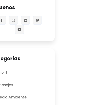
guenos
egorías
ovid
onsejos
edio Ambiente