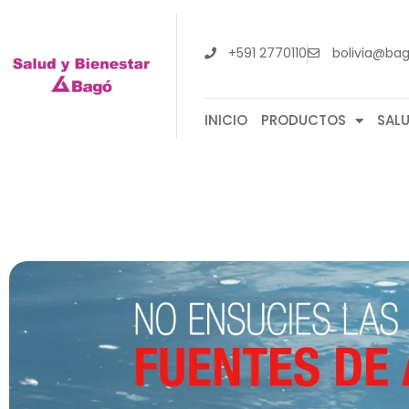
+591 2770110
bolivia@ba
INICIO
PRODUCTOS
SAL