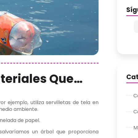
Sí
teriales Que…
Cat
C
r ejemplo, utiliza servilletas de tela en
 medio ambiente.
C
onelada de papel.
M
salvaríamos un árbol que proporciona