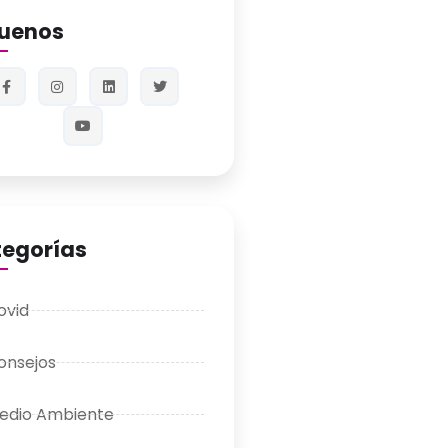
guenos
egorías
ovid
onsejos
edio Ambiente