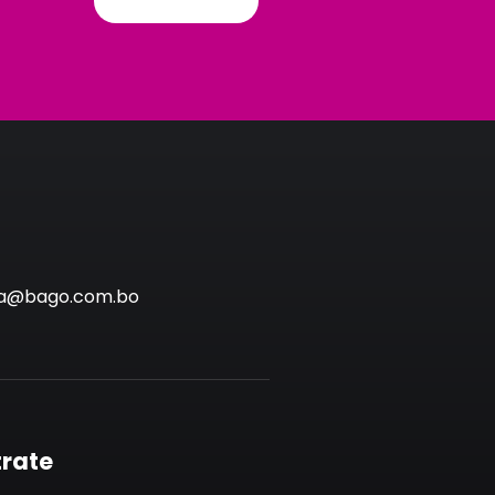
via@bago.com.bo
trate