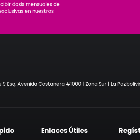
ecibir dosis mensuales de
exclusivas en nuestros
e 9 Esq. Avenida Costanera #1000 | Zona Sur | La Paz
boli
pido
Enlaces Útiles
Regís