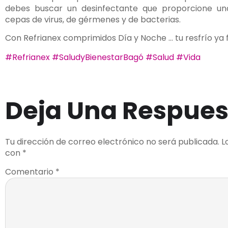
debes buscar un desinfectante que proporcione una
cepas de virus, de gérmenes y de bacterias.
Con Refrianex comprimidos Día y Noche … tu resfrío ya 
#
Refrianex
#
SaludyBienestarBagó
#
Salud
#
Vida
Deja Una Respues
Tu dirección de correo electrónico no será publicada.
L
con
*
Comentario
*