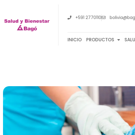
+591 2770110
bolivia@ba
INICIO
PRODUCTOS
SAL