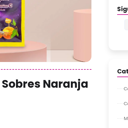
Sí
Cat
e Sobres Naranja
C
C
M