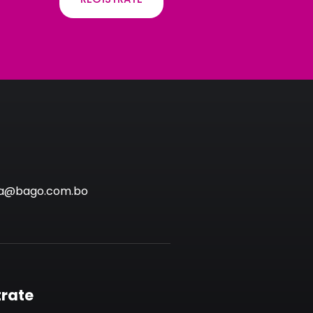
via@bago.com.bo
trate