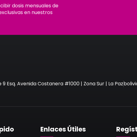
ecibir dosis mensuales de
exclusivas en nuestros
e 9 Esq. Avenida Costanera #1000 | Zona Sur | La Paz
boli
pido
Enlaces Útiles
Regís