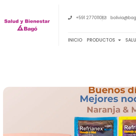
+591 2770110
bolivia@ba
INICIO
PRODUCTOS
SAL