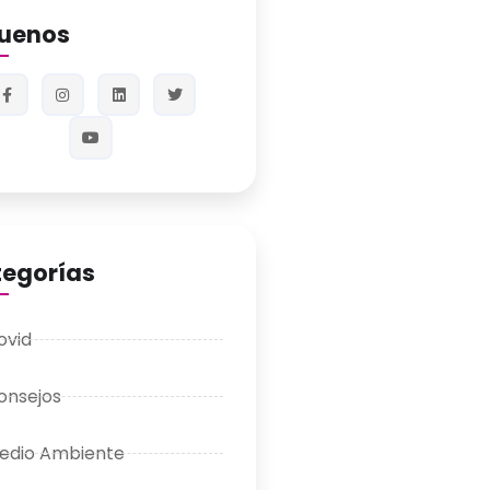
guenos
egorías
ovid
onsejos
edio Ambiente